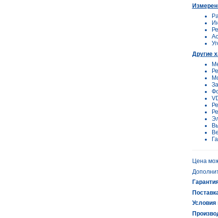
Измерен
Ра
Ин
Ре
Ас
Уг
Другие х
Ме
Ре
Мо
За
Фо
VD
Ре
Ре
Эл
Вы
Ве
Га
Цена мож
Дополнит
Гарантия
Поставка
Условия 
Произво