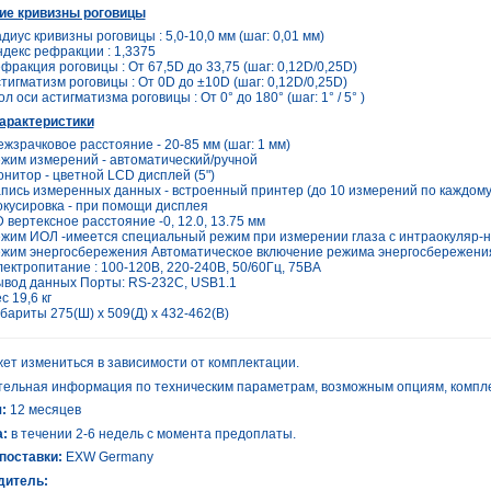
ие кривизны роговицы
диус кривизны роговицы : 5,0-10,0 мм (шаг: 0,01 мм)
декс рефракции : 1,3375
фракция роговицы : От 67,5D до 33,75 (шаг: 0,12D/0,25D)
тигматизм роговицы : От 0D до ±10D (шаг: 0,12D/0,25D)
ол оси астигматизма роговицы : От 0° до 180° (шаг: 1° / 5° )
арактеристики
жзрачковое расстояние - 20-85 мм (шаг: 1 мм)
жим измерений - автоматический/ручной
нитор - цветной LCD дисплей (5")
пись измеренных данных - встроенный принтер (до 10 измерений по каждому
кусировка - при помощи дисплея
 вертексное расстояние -0, 12.0, 13.75 мм
жим ИОЛ -имеется специальный режим при измерении глаза с интраокуляр-н
жим энергосбережения Автоматическое включение режима энергосбережения
ектропитание : 100-120В, 220-240В, 50/60Гц, 75ВА
вод данных Порты: RS-232C, USB1.1
с 19,6 кг
бариты 275(Ш) х 509(Д) х 432-462(В)
ет измениться в зависимости от комплектации.
ельная информация по техническим параметрам, возможным опциям, компле
:
12 месяцев
:
в течении 2-6 недель с момента предоплаты.
поставки:
EXW Germany
дитель: