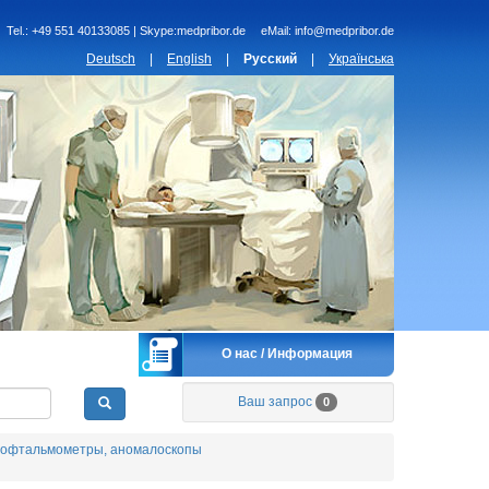
Tel.:
+49 551 40133085 | Skype:medpribor.de
eMail:
info@medpribor.de
Deutsch
|
English
|
Русский
|
Українська
О нас / Информация
Ваш запрос
0
 офтальмометры, аномалоскопы