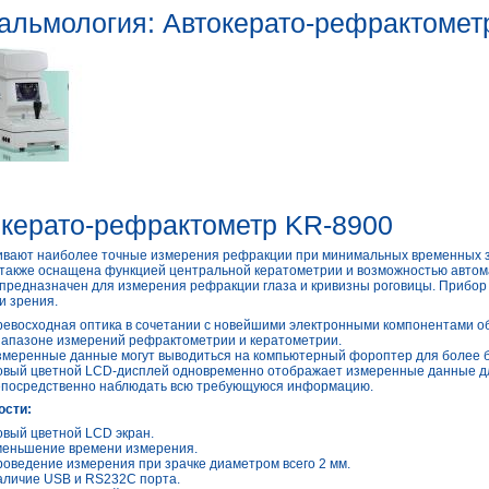
льмология: Автокерато-рефрактомет
керато-рефрактометр KR-8900
вают наиболее точные измерения рефракции при минимальных временных за
также оснащена функцией центральной кератометрии и возможностью автом
предназначен для измерения рефракции глаза и кривизны роговицы. Прибор
и зрения.
евосходная оптика в сочетании с новейшими электронными компонентами о
апазоне измерений рефрактометрии и кератометрии.
меренные данные могут выводиться на компьютерный фороптер для более б
вый цветной LCD-дисплей одновременно отображает измеренные данные для 
посредственно наблюдать всю требующуюся информацию.
ости:
вый цветной LCD экран.
еньшение времени измерения.
оведение измерения при зрачке диаметром всего 2 мм.
личие USB и RS232C порта.