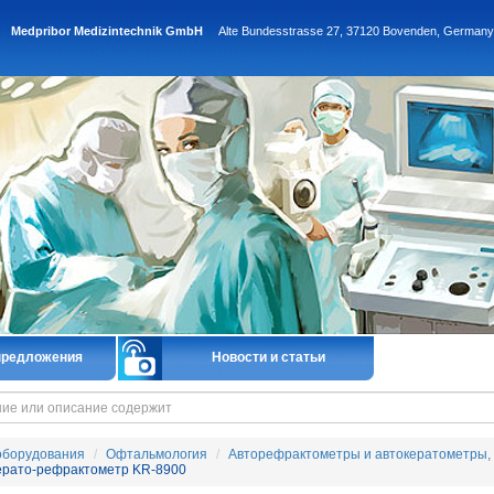
Medpribor Medizintechnik GmbH
Alte Bundesstrasse 27, 37120 Bovenden, Germany
предложения
Новости и статьи
оборудования
Офтальмология
Авторефрактометры и автокератометры,
ерато-рефрактометр KR-8900