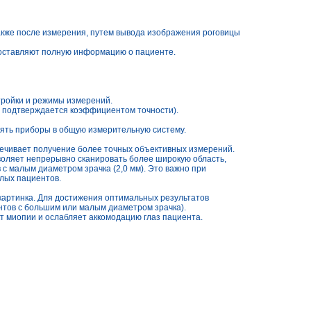
акже после измерения, путем вывода изображения роговицы
оставляют полную информацию о пациенте.
тройки и режимы измерений.
 подтверждается коэффициентом точности).
ять приборы в общую измерительную систему.
печивает получение более точных объективных измерений.
оляет непрерывно сканировать более широкую область,
 малым диаметром зрачка (2,0 мм). Это важно при
илых пациентов.
картинка. Для достижения оптимальных результатов
нтов с большим или малым диаметром зрачка).
 миопии и ослабляет аккомодацию глаз пациента.