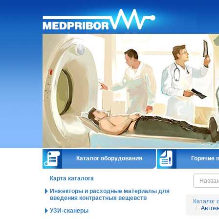
Главная
Каталог оборудования
Горячие 
Карта каталога
Инжекторы и расходные материалы для
введения контрастных вещевств
Каталог 
Авток
УЗИ-сканеры