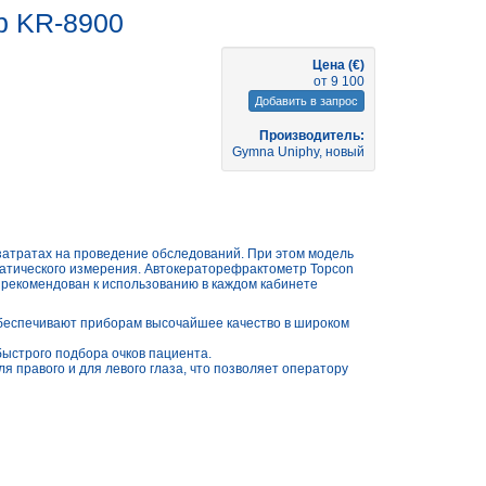
р KR-8900
Цена (€)
от 9 100
Добавить в запрос
Производитель:
Gymna Uniphy, новый
тратах на проведение обследований. При этом модель
атического измерения. Автокераторефрактометр Topcon
 рекомендован к использованию в каждом кабинете
беспечивают приборам высочайшее качество в широком
ыстрого подбора очков пациента.
правого и для левого глаза, что позволяет оператору