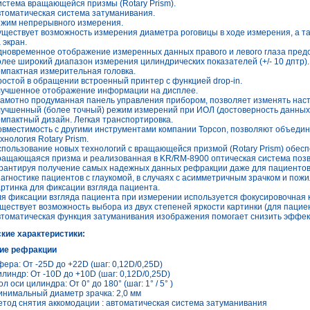
стема вращающейся призмы (Rotary Prism).
томатическая система затуманивания.
жим непрерывного измерения.
ществует возможность измерения диаметра роговицы в ходе измерения, а т
 экран.
новременное отображение измеренных данных правого и левого глаза пред
лее широкий диапазон измерения цилиндрических показателей (+/- 10 дптр).
мпактная измерительная головка.
остой в обращении встроенный принтер с функцией drop-in.
учшенное отображение информации на дисплее.
амотно продуманная панель управления прибором, позволяет изменять нас
учшенный (более точный) режим измерений при ИОЛ (достоверность данных
мпактный дизайн. Легкая транспортировка.
вместимость с другими инструментами компании Topcon, позволяют объедин
хнология Rotary Prism.
пользование новых технологий с вращающейся призмой (Rotary Prism) обес
ащающаяся призма и реализованная в KR/RM-8900 оптическая система позв
рантируя получение самых надежных данных рефракции даже для пациентов с
агностике пациентов с глаукомой, в случаях с асимметричным зрачком и пож
ртинка для фиксации взгляда пациента.
я фиксации взгляда пациента при измерении используется фокусировочная 
ществует возможность выбора из двух степеней яркости картинки (для пацие
томатическая функция затуманивания изображения помогает снизить эффект
кие характеристики:
ие рефракции
ера: От -25D до +22D (шаг: 0,12D/0,25D)
линдр: От -10D до +10D (шаг: 0,12D/0,25D)
ол оси цилиндра: От 0° до 180° (шаг: 1° / 5° )
нимальный диаметр зрачка: 2,0 мм
тод снятия аккомодации : автоматическая система затуманивания