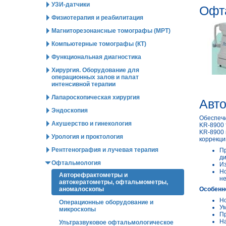
УЗИ-датчики
Офта
Физиотерапия и реабилитация
Магниторезонансные томографы (МРТ)
Компьютерные томографы (КТ)
Функциональная диагностика
Хирургия. Оборудование для
операционных залов и палат
интенсивной терапии
Лапароскопическая хирургия
Авто
Эндоскопия
Обеспечи
Акушерство и гинекология
KR-8900 
KR-8900 
Урология и проктология
коррекци
Рентгенография и лучевая терапия
Пр
ди
Офтальмология
Из
Но
Авторефрактометры и
не
автокератометры, офтальмометры,
аномалоскопы
Особенн
Но
Операционные оборудование и
Ум
микроскопы
Пр
На
Ультразвуковое офтальмологическое