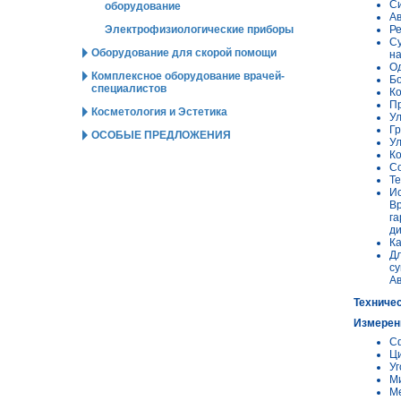
Си
оборудование
Ав
Ре
Электрофизиологические приборы
Су
Оборудование для скорой помощи
на
Од
Комплексное оборудование врачей-
Бо
специалистов
Ко
Пр
Косметология и Эстетика
Ул
Гр
ОСОБЫЕ ПРЕДЛОЖЕНИЯ
Ул
Ко
Со
Те
Ис
Вр
га
ди
Ка
Дл
су
Ав
Техничес
Измерен
Сф
Ци
Уг
Ми
Ме