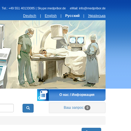
Tel.:
+49 551 40133085 | Skype:medpribor.de
eMail:
info@medpribor.de
Deutsch
|
English
|
Русский
|
Українська
О нас / Информация
Ваш запрос
0