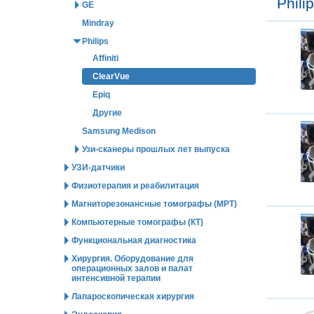
Phili
GE
Mindray
Philips
Affiniti
ClearVue
Epiq
Другие
Samsung Medison
Узи-сканеры прошлых лет выпуска
УЗИ-датчики
Физиотерапия и реабилитация
Магниторезонансные томографы (МРТ)
Компьютерные томографы (КТ)
Функциональная диагностика
Хирургия. Оборудование для
операционных залов и палат
интенсивной терапии
Лапароскопическая хирургия