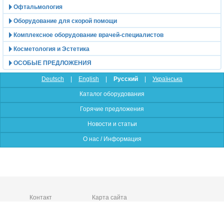
Офтальмология
Оборудование для скорой помощи
Комплексное оборудование врачей-специалистов
Косметология и Эстетика
ОСОБЫЕ ПРЕДЛОЖЕНИЯ
Deutsch
|
English
|
Русский
|
Українська
Каталог оборудования
Горячие предложения
Новости и статьи
О нас / Информация
Контакт
Карта сайта
Medpribor Medizintechnik GmbH
Alte Bundesstrasse 27, 37120 Bovenden, Germany