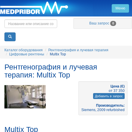
Меню
Главная
Ваш запрос
0
Каталог оборудования
Рентгенография и лучевая терапия
Цифровые рентгены
Multix Top
Рентгенография и лучевая
терапия: Multix Top
Цена (€)
от 37 350
Добавить в запрос
Производитель:
Siemens, 2009 refurbished
Multix Top