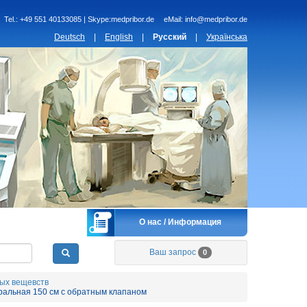
Tel.:
+49 551 40133085 | Skype:medpribor.de
eMail:
info@medpribor.de
Deutsch
|
English
|
Русский
|
Українська
О нас / Информация
Ваш запрос
0
ых вещевств
ральная 150 см с обратным клапаном