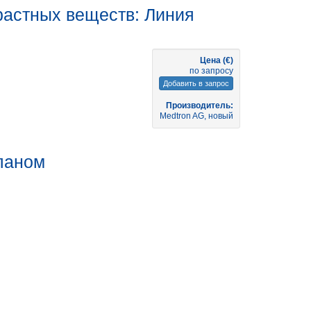
растных веществ: Линия
Цена (€)
по запросу
Добавить в запрос
Производитель:
Medtron AG, новый
паном