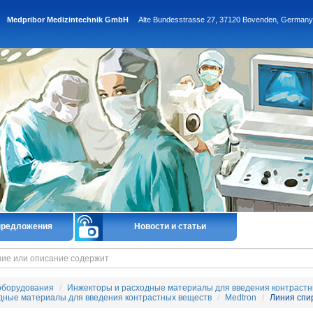
Medpribor Medizintechnik GmbH
Alte Bundesstrasse 27, 37120 Bovenden, Germany
предложения
Новости и статьи
оборудования
Инжекторы и расходные материалы для введения контрастн
дные материалы для введения контрастных веществ
Medtron
Линия спи