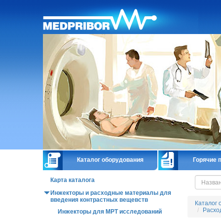
Главная
Каталог оборудования
Горячие 
Карта каталога
Инжекторы и расходные материалы для
введения контрастных вещевств
Каталог 
Расхо
Инжекторы для МРТ исследований