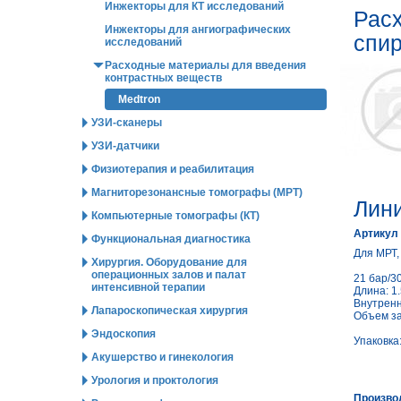
Инжекторы для КТ исследований
Расх
Инжекторы для ангиографических
спир
исследований
Расходные материалы для введения
контрастных веществ
Medtron
УЗИ-сканеры
УЗИ-датчики
Физиотерапия и реабилитация
Магниторезонансные томографы (МРТ)
Лини
Компьютерные томографы (КТ)
Артикул
Функциональная диагностика
Для МРТ, 
Хирургия. Оборудование для
операционных залов и палат
21 бар/30
интенсивной терапии
Длина: 1
Внутренн
Лапароскопическая хирургия
Объем за
Эндоскопия
Упаковка:
Акушерство и гинекология
Урология и проктология
Произво