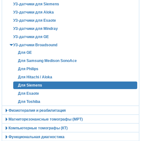
УЗ-датчики для Siemens
УЗ-датчики для Aloka
УЗ-датчики для Esaote
УЗ-датчики для Mindray
УЗ-датчики для GE
УЗ-датчики Broadsound
Для GE
Для Samsung Medison SonoAce
Для Philips
Для Hitachi / Aloka
Для Siemens
Для Esaote
Для Toshiba
Физиотерапия и реабилитация
Магниторезонансные томографы (МРТ)
Компьютерные томографы (КТ)
Функциональная диагностика