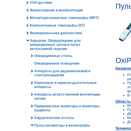
УЗИ-датчики
Пуль
Физиотерапия и реабилитация
Магниторезонансные томографы (МРТ)
Компьютерные томографы (КТ)
Функциональная диагностика
Хирургия. Оборудование для
операционных залов и палат
интенсивной терапии
Операционные столы
Oxi
Операционное освещение
Назначе
Аппараты для радиоволновой и
По
электрохирургии
ра
Наркозные и наркозо-дыхательные
Пр
аппараты
эт
во
Аппараты искусственной вентиляции
В 
легких
Область
Мо
Прикроватные мониторы и мониторы
Пу
пациента
Дв
Хирургические отсосы
Ме
До
Пульсоксиметры и капнографы
Техничес