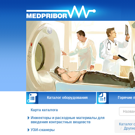
Главная
Каталог оборудования
Горячие 
Карта каталога
Инжекторы и расходные материалы для
введения контрастных вещевств
Каталог 
Други
УЗИ-сканеры