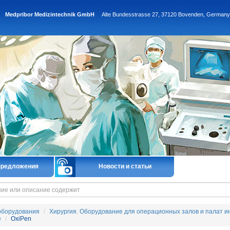
Medpribor Medizintechnik GmbH
Alte Bundesstrasse 27, 37120 Bovenden, Germany
предложения
Новости и статьи
оборудования
Хирургия. Оборудование для операционных залов и палат и
е
OxiPen