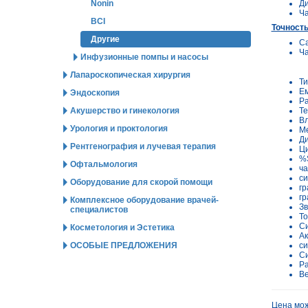
Д
Nonin
Ча
BCI
Точност
Другие
С
Ча
Инфузионные помпы и насосы
Лапароскопическая хирургия
Т
Ем
Эндоскопия
Ра
Те
Акушерство и гинекология
Вл
Урология и проктология
Ме
Ди
Рентгенография и лучевая терапия
Ц
%
Офтальмология
ча
си
Оборудование для скорой помощи
гр
гр
Комплексное оборудование врачей-
Зв
специалистов
То
Си
Косметология и Эстетика
Ак
си
ОСОБЫЕ ПРЕДЛОЖЕНИЯ
Си
Ра
В
Цена мож