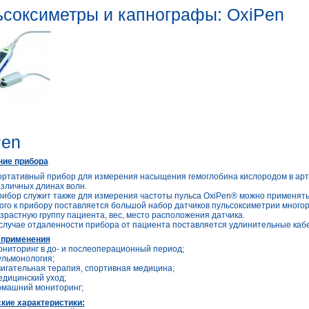
соксиметры и капнографы: OxiPen
Pen
ние прибора
ртативный прибор для измерения насыщения гемоглобина кислородом в арте
зличных длинах волн.
ибор служит также для измерения частоты пульса OxiPen® можно применяться
ого к прибору поставляется большой набор датчиков пульсоксиметрии много
зрастную группу пациента, вес, место расположения датчика.
случае отдаленности прибора от пациента поставляется удлинительные каб
 применения
ниторинг в до- и послеоперационный период;
льмонология;
игательная терапия, спортивная медицина;
дицинский уход;
машний мониторинг;
кие характеристики: