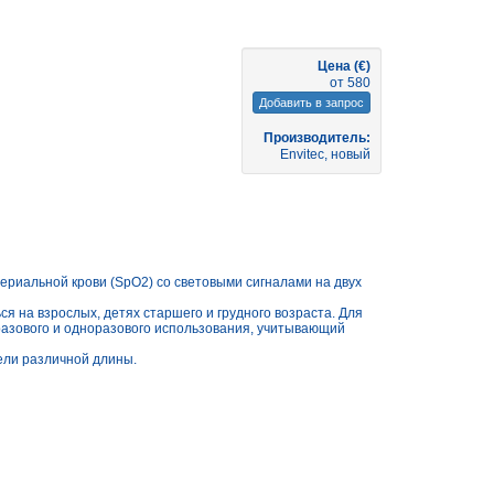
Цена (€)
от 580
Добавить в запрос
Производитель:
Envitec, новый
риальной крови (SpO2) со световыми сигналами на двух
 на взрослых, детях старшего и грудного возраста. Для
разового и одноразового использования, учитывающий
ели различной длины.