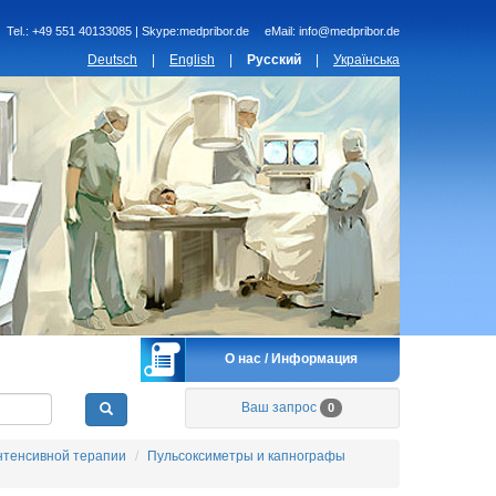
Tel.:
+49 551 40133085 | Skype:medpribor.de
eMail:
info@medpribor.de
Deutsch
|
English
|
Русский
|
Українська
О нас / Информация
Ваш запрос
0
нтенсивной терапии
Пульсоксиметры и капнографы