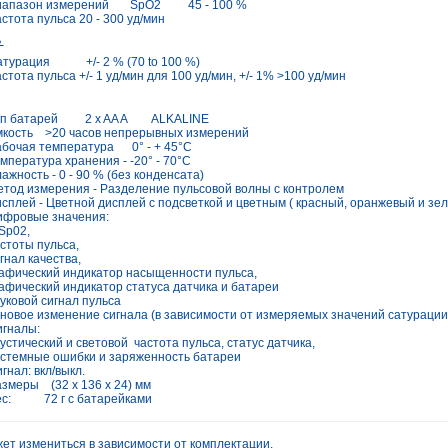
иапазон измерений SpO2 45 - 100 %
стота пульса 20 - 300 уд/мин
ь
атурация +/- 2 % (70 to 100 %)
стота пульса +/- 1 уд/мин для 100 уд/мин, +/- 1% >100 уд/мин
ип батарей 2 x AA A ALKALINE
кость >20 часов непрерывных измерений
бочая температура 0° - + 45°C
мпература хранения - -20° - 70°C
ажность - 0 - 90 % (без конденсата)
тод измерения - Разделение пульсовой волны с контролем
сплей - Цветной дисплей с подсветкой и цветным ( красный, оранжевый и зе
ифровые значения:
Sp02,
стоты пульса,
гнал качества,
афический индикатор насыщенности пульса,
афический индикатор статуса датчика и батареи
уковой сигнал пульса
новое изменение сигнала (в зависимости от измеряемых значений сатурации
гналы:
устический и световой частота пульса, статус датчика,
стемные ошибки и заряженность батареи
гнал: вкл/выкл.
змеры (32 x 136 x 24) мм
ес: 72 г с батарейками
ет измениться в зависимости от комплектации.