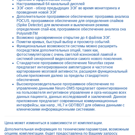
Настраиваемый 64 канальный дисплей
ЭЭГ-скоп - обзор предыдущих ЭЭГ во время мониторинга и
проведения новой ЭЭГ
Дополнительное программное обеспечение: программа анализа
FOCUS, программное обеспечение для определения спайков
(Spike Detector) для включения и выключения режима
определения спай-ков, программное обеспечение анализа сна
PolysmithTM
Возможно одновременное открытие до 4 файлов ЭЭГ.
Пометки кривых, быстрый выбор и просмотр событий.
Функциональные возможности системы можно расширить
посредством дополнительных опций, таких как,
фотостимулятором с очень светлой ксеноновой лампой и
системой синхронной видеозаписи самого нового поколения.
Стандартное программное обеспечение Neurofax серии
предлагает интегрированное амплитудное и частотное
картирование мозговой активности, расширяя функциональный
объем приложения далеко за пределы стандартного
обеспечения.
Высокопроизводительное программное обеспечение по
управлению данными Neuro-DMS предлагает ориентированное
на пользователя интуитивное управление и орга-низацию всех
данных пациента, данных исследований и заключений. Данное
приложение предлагает современные коммуникационные
интерфейсы, как напр., HL7 и GDT/BDT для обмена данными с
клиническими информационными системами.
Цена может измениться в зависимости от комплектации.
Дополнительная информация по техническим параметрам, возможным
опциям, комплектации, будет предоставлена по Вашему запросу.