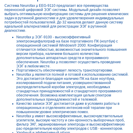
Система Neurofax µ EEG-9110 предлагает все преимущества
переносной цифровой ЭЭГ-системы. Модульный дизайн позволяет
выбрать оптимальную конфигурацию системы для решения клинических
задач в рутинной диагностике и для удовлетворения индивидуальных
потребностей пользователей. До 32 каналов делают данную систему
идеальной альтернативой для регистрации ЭЭГ в рутинной
диагностике.
Neurofax µ ЭЭГ-9100 - высокоэффективный
электроэнцефалограф на базе портативного ПК (ноутбук) с
операционной системой Windows® 2000. Конфигурация
отличается гибкостью, возможностью значительного повышения
версии прибора, наличием большого количества
дополнительных аппаратных средств и программного
обеспечения. Neurofax µ позволяет осуществить проведение
ЭЭГ в любом месте.
Портативность обеспечивает легкость транспортировки.
Neurofax µ является полной и готовой к использованию системой.
Это достигается благодаря наличию ПК на базе ноутбука,
изолированной подачи питания, усовершенствованной
распределительной коробки электродов, необходимых
стандартных принадлежностей и стандартного программного
обеспечения. Возможна комплектация целым спектром
дополнительных принадлежностей и тележкой.
Качество записи ЭЭГ достигается даже в условиях работы в
операционных и отделениях интенсив-ной терапии при
повышенном уровне электрических помех.
Neurofax µ имеет высокоэффективные, высокочувствительные
усилители, высокую частоту и син-хронность выборочных проб,
фильтр ЭКГ, экранированные электроды и высокоэффективную
рас-пределительную коробку электродов с USB - коннектором.
Удобный и эффективный обзор