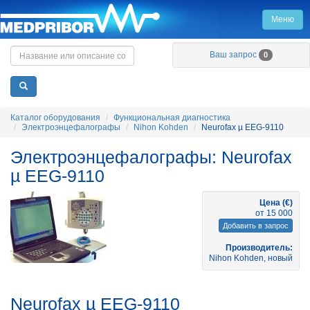
Меню
Главная
Ваш запрос
0
Каталог оборудования
Функциональная диагностика
Электроэнцефалографы
Nihon Kohden
Neurofax µ EEG-9110
Электроэнцефалографы: Neurofax
µ EEG-9110
Цена (€)
от 15 000
Добавить в запрос
Производитель:
Nihon Kohden, новый
Neurofax µ EEG-9110